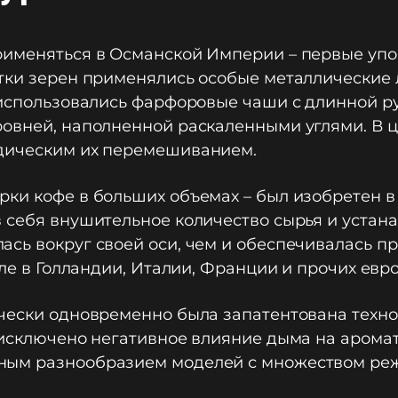
рименяться в Османской Империи – первые упо
отки зерен применялись особые металлические 
 использовались фарфоровые чаши с длинной р
ровней, наполненной раскаленными углями. В 
одическим их перемешиванием.
ки кофе в больших объемах – был изобретен в 
 себя внушительное количество сырья и устана
ась вокруг своей оси, чем и обеспечивалась п
сле в Голландии, Италии, Франции и прочих евр
ически одновременно была запатентована техн
 исключено негативное влияние дыма на аромат
ым разнообразием моделей с множеством режи