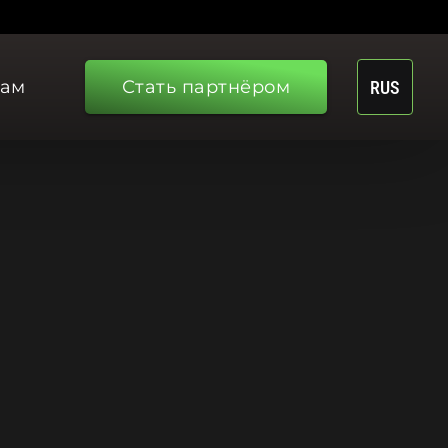
рам
Стать партнёром
RUS