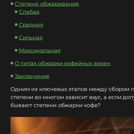
Степени обжаривания
Слабая
С
редняя
Сильная
Максим
альная
О типа
х обжарки кофейных зерен
Заклю
чение
Одним из ключевых этапов между сбором п
степени во многом зависит вкус, а если доп
бывают степени обжарки кофе?