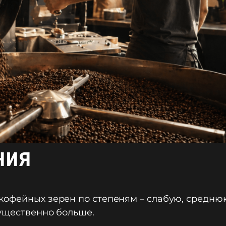
ния
кофейных зерен по степеням – слабую, средню
существенно больше.