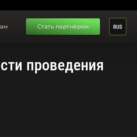
рам
Стать партнёром
RUS
ости проведения