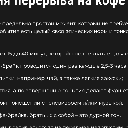
 – предельно простой момент, который не требу
события есть целый свод этических норм и тон
 15 до 40 минут, которой вполне хватает для о
брейк проводится один раз каждые 2,5-3 часа;
итки, например, чай, а также легкие закуски;
ятия, а по завершению события делают фуршет
ном помещении с телевизором и/или музыкой;
е-брейка, брать их с собой – это дурной тон.
и, розлив алкоголя на перерыве недопустим, 