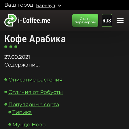
Ваш город:
expand_more
Барнаул
menu
Стать
RUS
партнером
Кофе Арабика
27.09.2021
Содержание:
Описание растения
Отличия от Робусты
Популярные сорта
Типика
Мундо Ново